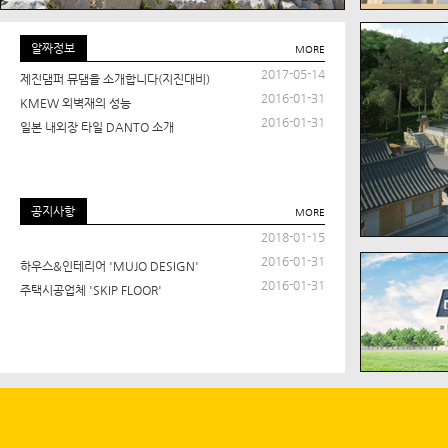
알짜정보
MORE
2017-05-14
제진댐퍼 뮤댐을 소개합니다(지진대비)
2016-01-31
KMEW 외벽재의 성능
2016-01-31
일본 내외장 타일 DANTO 소개
공지사항
MORE
2018-01-15
2016-01-31
하우스&인테리어 'MUJO DESIGN'
2016-01-31
주택시공업체 'SKIP FLOOR'